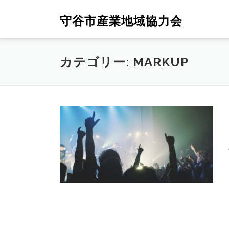
コ
ン
守谷市産業地域協力会
テ
ン
ツ
カテゴリー:
MARKUP
へ
ス
キ
ッ
プ