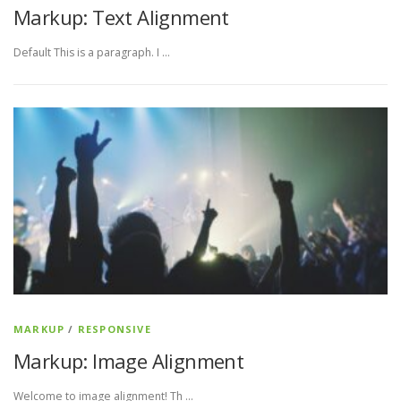
Markup: Text Alignment
Default This is a paragraph. I …
MARKUP
/
RESPONSIVE
Markup: Image Alignment
Welcome to image alignment! Th …