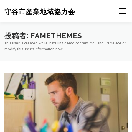
コ
ン
守谷市産業地域協力会
メニュー
テ
ン
ツ
へ
協力会概要
もりやもり
お問合せ
投稿者:
FAMETHEMES
ス
This user is created while installing demo content. You should delete or
キ
modify this user’s information now.
ッ
プ